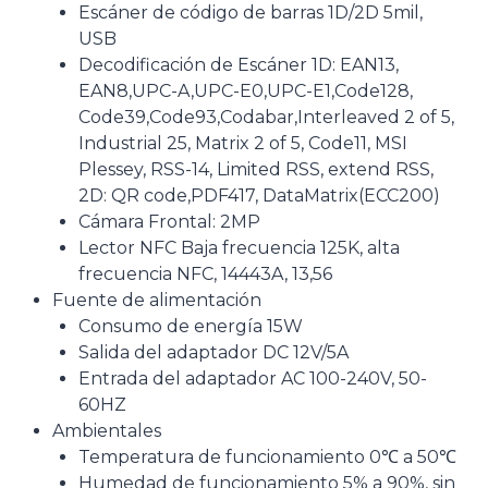
Escáner de código de barras 1D/2D 5mil,
USB
Decodificación de Escáner 1D: EAN13,
EAN8,UPC-A,UPC-E0,UPC-E1,Code128,
Code39,Code93,Codabar,Interleaved 2 of 5,
Industrial 25, Matrix 2 of 5, Code11, MSI
Plessey, RSS-14, Limited RSS, extend RSS,
2D: QR code,PDF417, DataMatrix(ECC200)
Cámara Frontal: 2MP
Lector NFC Baja frecuencia 125K, alta
frecuencia NFC, 14443A, 13,56
Fuente de alimentación
Consumo de energía 15W
Salida del adaptador DC 12V/5A
Entrada del adaptador AC 100-240V, 50-
60HZ
Ambientales
Temperatura de funcionamiento 0℃ a 50℃
Humedad de funcionamiento 5% a 90%, sin