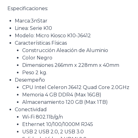
Especificaciones:
Marca:3nStar
Linea: Serie K10
Modelo: Micro Kiosco K10-J6412
Características Físicas
Construcción Aleación de Aluminio
Color Negro
Dimensiones 266mm x 228mm x 40mm
Peso 2 kg.
Desempeño
CPU Intel Celeron J6412 Quad Core 2.0GHz
Memoria 4 GB DDR4 (Max 16GB)
Almacenamiento 120 GB (Max 1TB)
Conectividad
Wi-Fi 802.11b/g/n
Ethernet 10/100/1000M RJ45
USB 2 USB 2.0, 2 USB 3.0