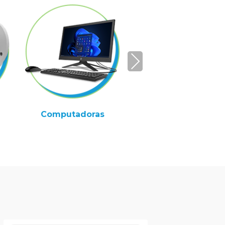
Ne
xt
Computadoras
Consumibles