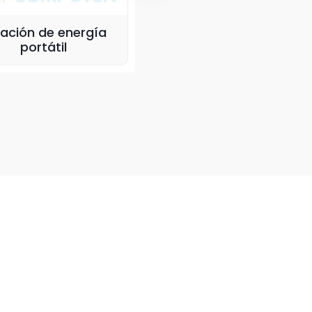
tación de energía
Laptop Acer Aspire
portátil
Go15