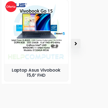
Oferta
ook
Toner original HP LaserJet
105A