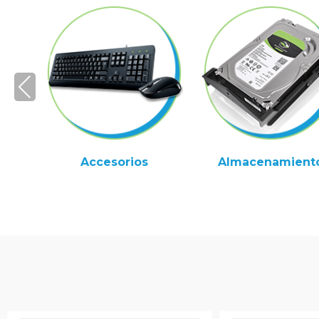
Pre
vio
us
Accesorios
Almacenamient