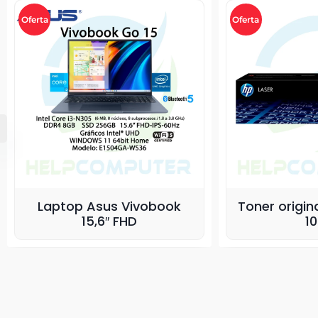
Oferta
Oferta
ook
Toner original HP LaserJet
Tone
105A