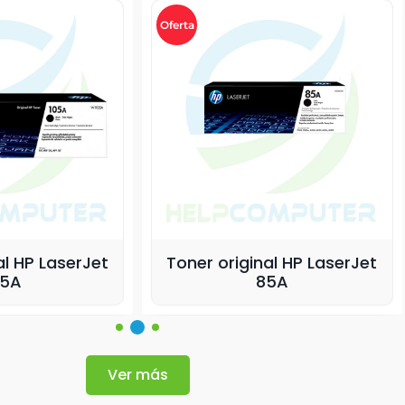
Oferta
r original HP LaserJet
Laptop Asus Vivob
85A
15,6″ FHD
Ver más