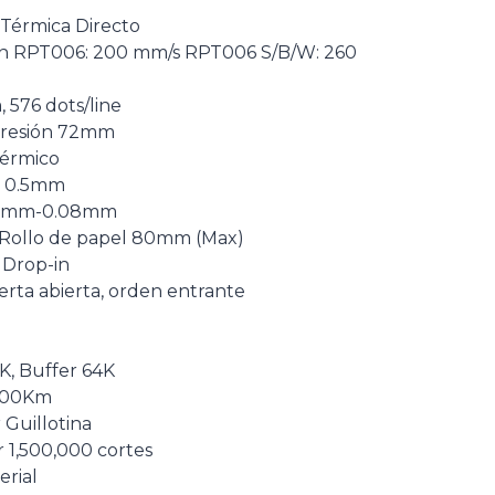
 Térmica Directo
ón RPT006: 200 mm/s RPT006 S/B/W: 260
 576 dots/line
presión 72mm
Térmico
± 0.5mm
.06mm-0.08mm
Rollo de papel 80mm (Max)
 Drop-in
erta abierta, orden entrante
K, Buffer 64K
 100Km
 Guillotina
r 1,500,000 cortes
erial