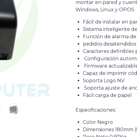
montar en pared y cuenta
Windows, Linux y OPOS.
Fácil de instalar en pa
Sistema inteligente d
Función de alarma de
pedidos desatendidos
Caracteres definibles 
Configuración automá
Firmware actualizab
Capaz de imprimir có
Soporta Logo NV
Soporta ajuste de an
Fácil carga de papel
Especificaciones:
Color Negro
Dimensiones 180mm (L
Peso Neto 0.97Kg