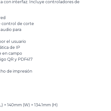
 con interfaz. Incluye controladores de
red
e control de corte
 audio para
por el usuario
tica de IP
le en campo
digo QR y PDF417
cho de impresión
) × 140mm (W) × 134.1mm (H)