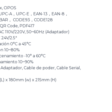
ux, OPOS
1D UPC-A，UPC-E，EAN-13，EAN-8，
BAR， CODE93，CODE128
 QR Code, PDF417
AC 110V/220V, 50~60Hz (Adaptador)
 24V/2.5ª
ción 0°C a 45°C
ón 10~80%
enamiento -10° a 60°C
amiento 10~90%
 Adaptador, Cable de poder, Cable Serial,
L) x 180mm (w) x 215mm (H)