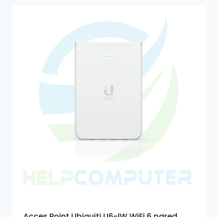
Acces Point Ubiquiti U6-IW WiFi 6 pared