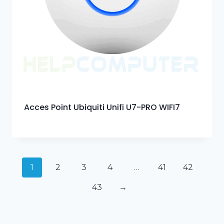
Acces Point Ubiquiti Unifi U7-PRO WIFI7
1
2
3
4
…
41
42
43
→