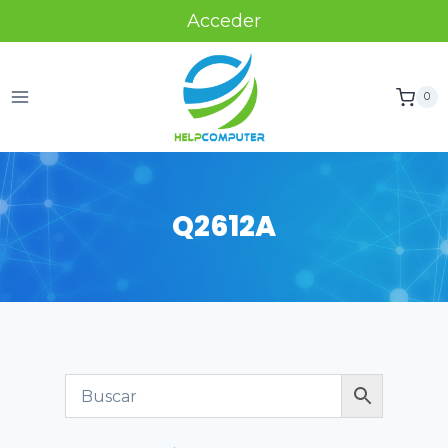
Acceder
0
Q2612A