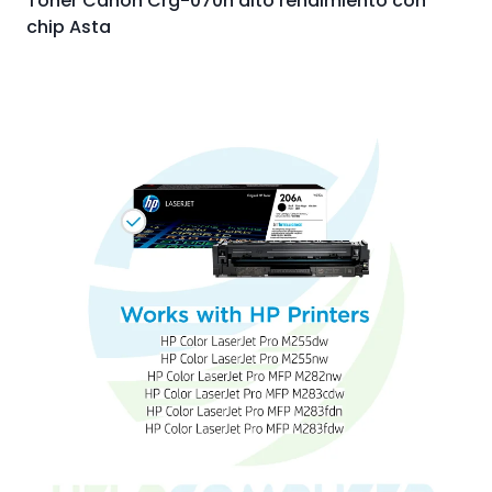
Toner Canon Crg-070h alto rendimiento con
chip Asta