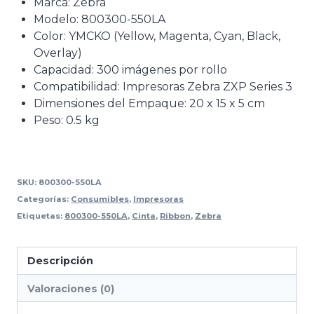
Marca: Zebra
Modelo: 800300-550LA
Color: YMCKO (Yellow, Magenta, Cyan, Black,
Overlay)
Capacidad: 300 imágenes por rollo
Compatibilidad: Impresoras Zebra ZXP Series 3
Dimensiones del Empaque: 20 x 15 x 5 cm
Peso: 0.5 kg
SKU:
800300-550LA
Categorías:
Consumibles
,
Impresoras
Etiquetas:
800300-550LA
,
Cinta
,
Ribbon
,
Zebra
Descripción
Valoraciones (0)